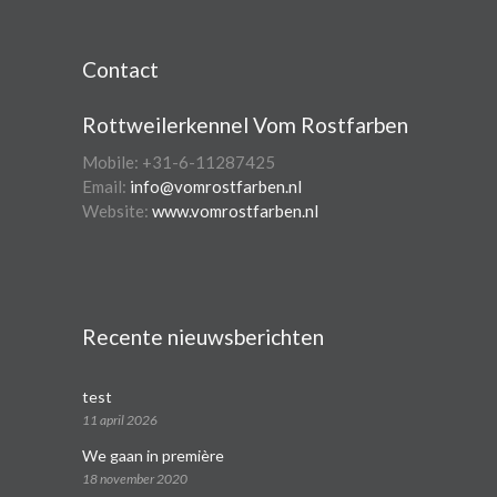
Contact
Rottweilerkennel Vom Rostfarben
Mobile: +31-6-11287425
Email:
info@vomrostfarben.nl
Website:
www.vomrostfarben.nl
Recente nieuwsberichten
test
11 april 2026
We gaan in première
18 november 2020