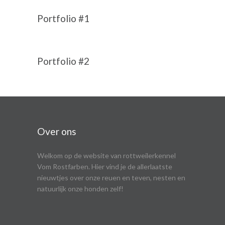
Portfolio #1
Portfolio #2
Over ons
Welkom op de website van rottweilerkennel
Vom Rostfarben. Hier vind je de allerlaatste
nieuwtjes over onze reuen en teven, nesten en
natuurlijk onze honden zelf!