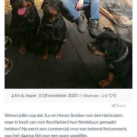
Iris & Jesper
18 november 2020
0
Diversen
0
Share
Weten jullie nog dat JLo en Honey (beiden von den Hatzruden ,
maar in bezit van vom Rostfarben) hun filmdebuut gemaakt
hebben? Na eerst een commercial voor een bekend fietsenmerk,
was het daarna tijd voor een ware speelfilm.