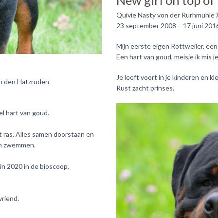
New girl on top of
Quivie Nasty von der Rurhmuhle
23 september 2008 – 17 juni 201
Mijn eerste eigen Rottweiler, ee
Een hart van goud, meisje ik mis j
Je leeft voort in je kinderen en k
on den Hatzruden
Rust zacht prinses.
l hart van goud.
t ras. Alles samen doorstaan en
en zwemmen.
n 2020 in de bioscoop,
vriend.