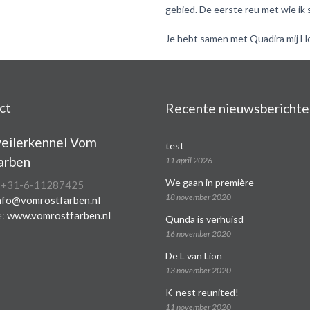
gebied. De eerste reu met wie ik 
Je hebt samen met Quadira mij Ho
ct
Recente nieuwsberichte
eilerkennel Vom
test
arben
11 april 2026
We gaan in première
: +31-6-11287425
18 november 2020
nfo@vomrostfarben.nl
e:
www.vomrostfarben.nl
Qunda is verhuisd
16 november 2020
De L van Lion
13 november 2020
K-nest reunited!
11 november 2020