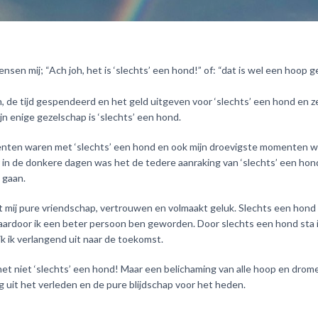
nsen mij; “Ach joh, het is ‘slechts’ een hond!” of: “dat is wel een hoop g
, de tijd gespendeerd en het geld uitgeven voor ‘slechts’ een hond en ze
ijn enige gezelschap is ‘slechts’ een hond.
nten waren met ‘slechts’ een hond en ook mijn droevigste momenten 
r in de donkere dagen was het de tedere aanraking van ‘slechts’ een hon
 gaan.
 mij pure vriendschap, vertrouwen en volmaakt geluk. Slechts een hon
aardoor ik een beter persoon ben geworden. Door slechts een hond sta i
k ik verlangend uit naar de toekomst.
 het niet ‘slechts’ een hond! Maar een belichaming van alle hoop en dro
g uit het verleden en de pure blijdschap voor het heden.