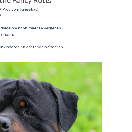
 the Fancy Rotts
 X Vico vom Kressbach
6
n dame om nooit meer te vergeten.
e enorm.
leinkinderen en achterkleinkinderen.