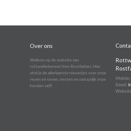
Conta
Over ons
Rottw
Welkom op de website van
rottweilerkennel Vom Rostfarben. Hier
Rostf
vind je de allerlaatste nieuwtjes over onze
Mobile
reuen en teven, nesten en natuurlijk onze
Email:
i
honden zelf!
Websit