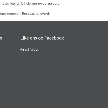
shows liep, en je hebt me zoveel geleerd.
ney gegeven. Rust zacht lieverd.
n
Like ons op Facebook
@rostfarben