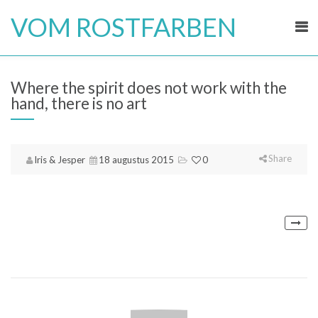
Skip
VOM ROSTFARBEN
to
content
Where the spirit does not work with the
hand, there is no art
Share
Iris & Jesper
18 augustus 2015
0
Pos
nav