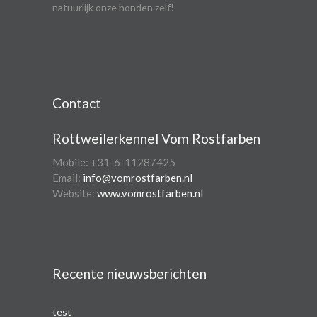
natuurlijk onze honden zelf!
Contact
Rottweilerkennel Vom Rostfarben
Mobile: +31-6-11287425
Email:
info@vomrostfarben.nl
Website:
www.vomrostfarben.nl
Recente nieuwsberichten
test