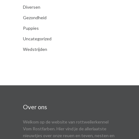
Diversen
Gezondheid
Puppies
Uncategorized
Wedstrijden
Over ons
Welkom op de website van rottweilerkennel
Vom Rostfarben. Hier vind je de allerlaatste
nieuwtjes over onze reuen en teven, nesten en