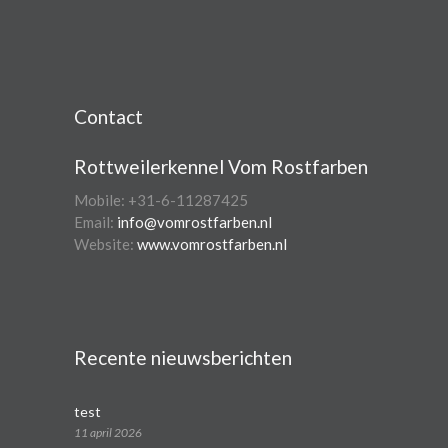
Contact
Rottweilerkennel Vom Rostfarben
Mobile: +31-6-11287425
Email:
info@vomrostfarben.nl
Website:
www.vomrostfarben.nl
Recente nieuwsberichten
test
11 april 2026