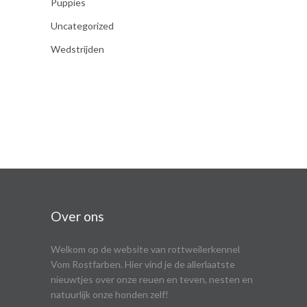
Puppies
Uncategorized
Wedstrijden
Over ons
Welkom op de website van rottweilerkennel
Vom Rostfarben. Hier vind je de allerlaatste
nieuwtjes over onze reuen en teven, nesten en
natuurlijk onze honden zelf!