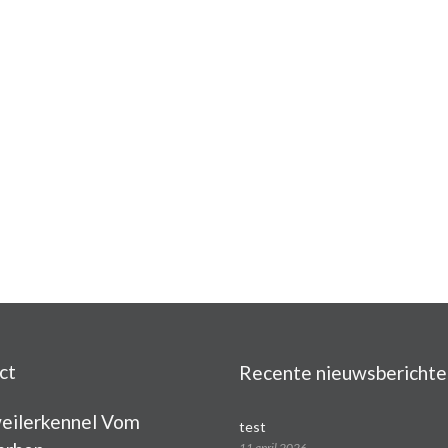
ct
Recente nieuwsberichte
eilerkennel Vom
test
11 april 2026