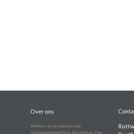
Conta
Over ons
Rottw
Welkom op de website van
rottweilerkennel Vom Rostfarben. Hier