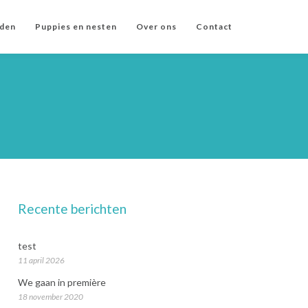
den
Puppies en nesten
Over ons
Contact
Recente berichten
test
11 april 2026
We gaan in première
18 november 2020