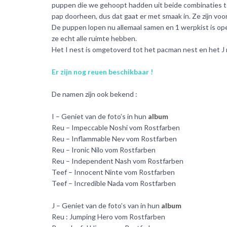
puppen die we gehoopt hadden uit beide combinaties te k
pap doorheen, dus dat gaat er met smaak in. Ze zijn vo
De puppen lopen nu allemaal samen en 1 werpkist is o
ze echt alle ruimte hebben.
Het I nest is omgetoverd tot het pacman nest en het J 
Er zijn nog reuen beschikbaar !
De namen zijn ook bekend :
I – Geniet van de foto’s in hun
album
Reu – Impeccable Noshi vom Rostfarben
Reu – Inflammable Nev vom Rostfarben
Reu – Ironic Nilo vom Rostfarben
Reu – Independent Nash vom Rostfarben
Teef – Innocent Ninte vom Rostfarben
Teef – Incredible Nada vom Rostfarben
J – Geniet van de foto’s van in hun
album
Reu : Jumping Hero vom Rostfarben