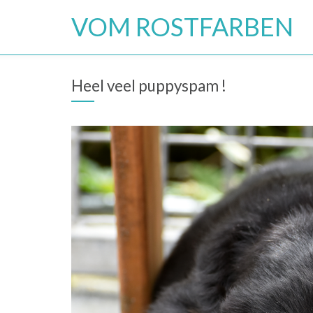
Skip
VOM ROSTFARBEN
to
content
Heel veel puppyspam !