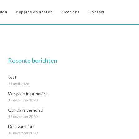
den
Puppies en nesten
Over ons
Contact
Recente berichten
test
11 april 2026
We gaan in première
18 november 2020
Qunda is verhuisd
16 november 2020
De L van Lion
13 november 2020