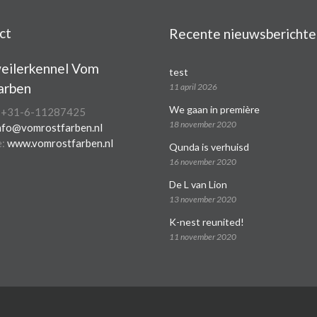
ct
Recente nieuwsberichte
eilerkennel Vom
test
arben
11 april 2026
We gaan in première
: +31-6-11287425
18 november 2020
nfo@vomrostfarben.nl
e:
www.vomrostfarben.nl
Qunda is verhuisd
16 november 2020
De L van Lion
13 november 2020
K-nest reunited!
11 november 2020