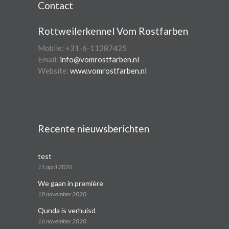
Contact
Rottweilerkennel Vom Rostfarben
Mobile: +31-6-11287425
Email:
info@vomrostfarben.nl
Website:
www.vomrostfarben.nl
Recente nieuwsberichten
test
11 april 2026
We gaan in première
18 november 2020
Qunda is verhuisd
16 november 2020