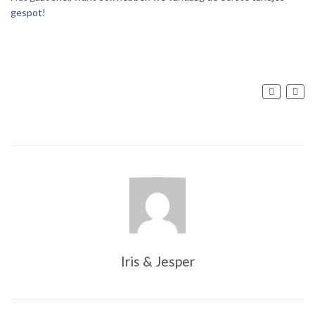
gespot!
Post
navig
Iris & Jesper