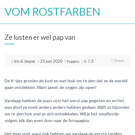
Skip
VOM ROSTFARBEN
to
content
Ze lusten er wel pap van
Share
Iris & Jesper
23 juni 2020
3
Puppies
0
De K-tjes groeien als kool en wat leuk om te zien dat ze de wereld
gaan ontdekken. Want jawel, de oogjes zijn open!
Vandaag hebben de pups voor het eerst pap gegeten en en het
was alsof ze nooit anders anders hebben gedaan. Blijft zo bijzonder
om te zien hoe snel ze zich ontwikkelen. Wil je het smulfestijn
volgen
,
klik dan even door naar de fotopagina
.
Het gaat snel, want óók hebben we vandaag de eerste tandjes