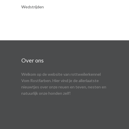
Wedstrijden
Over ons
Welkom op de website van rottweilerkennel
Vom Rostfarben. Hier vind je de allerlaatste
nieuwtjes over onze reuen en teven, nesten en
natuurlijk onze honden zelf!