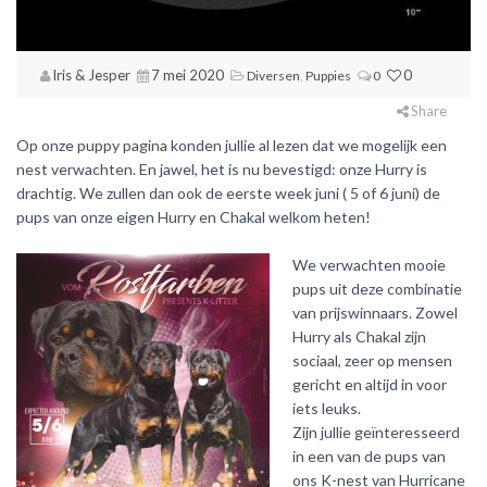
Iris & Jesper
7 mei 2020
0
Diversen
,
Puppies
0
Share
Op onze
puppy pagina
konden jullie al lezen dat we mogelijk een
nest verwachten. En jawel, het is nu bevestigd: onze Hurry is
drachtig. We zullen dan ook de eerste week juni ( 5 of 6 juni) de
pups van onze eigen Hurry en Chakal welkom heten!
We verwachten mooie
pups uit deze combinatie
van prijswinnaars. Zowel
Hurry
als
Chakal
zijn
sociaal, zeer op mensen
gericht en altijd in voor
iets leuks.
Zijn jullie geïnteresseerd
in een van de pups van
ons K-nest van Hurricane